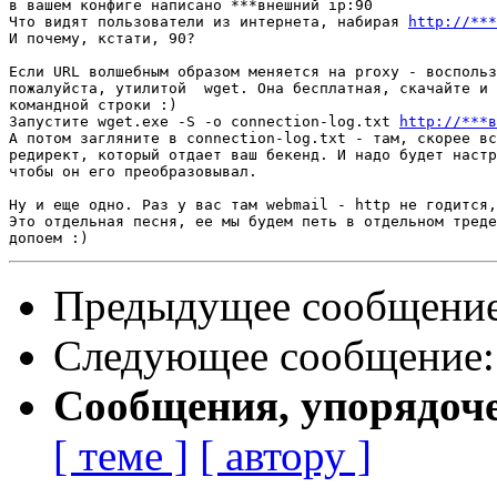
в вашем конфиге написано ***внешний ip:90

Что видят пользователи из интернета, набирая 
http://***
И почему, кстати, 90?

Если URL волшебным образом меняется на proxy - воспольз
пожалуйста, утилитой  wget. Она бесплатная, скачайте и 
командной строки :)

Запустите wget.exe -S -o connection-log.txt 
http://***в
А потом загляните в connection-log.txt - там, скорее вс
редирект, который отдает ваш бекенд. И надо будет настр
чтобы он его преобразовывал.

Ну и еще одно. Раз у вас там webmail - http не годится,
Это отдельная песня, ее мы будем петь в отдельном треде
Предыдущее сообщени
Следующее сообщение
Сообщения, упорядоч
[ теме ]
[ автору ]