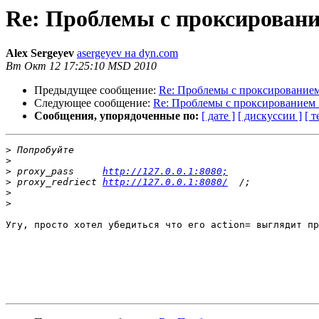
Re: Проблемы с проксирован
Alex Sergeyev
asergeyev на dyn.com
Вт Окт 12 17:25:10 MSD 2010
Предыдущее сообщение:
Re: Проблемы с проксирование
Следующее сообщение:
Re: Проблемы с проксированием
Сообщения, упорядоченные по:
[ дате ]
[ дискуссии ]
[ т
>
>
>
 proxy_pass     
http://127.0.0.1:8080;
>
 proxy_redriect 
http://127.0.0.1:8080/
>
>
Угу, просто хотел убедиться что его action= выглядит пр