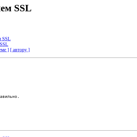
ием SSL
м SSL
 SSL
еме ]
[ автору ]
авильно.
