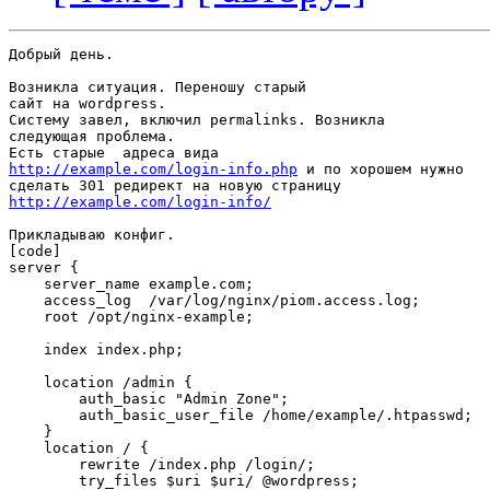
Добрый день.

Возникла ситуация. Переношу старый

сайт на wordpress.

Систему завел, включил permalinks. Возникла

следующая проблема.

http://example.com/login-info.php
 и по хорошем нужно

http://example.com/login-info/
Прикладываю конфиг.

[code]

server {

    server_name example.com;

    access_log  /var/log/nginx/piom.access.log;

    root /opt/nginx-example;

    index index.php;

    location /admin {

        auth_basic "Admin Zone";

        auth_basic_user_file /home/example/.htpasswd;

    }

    location / {

        rewrite /index.php /login/;

        try_files $uri $uri/ @wordpress;
