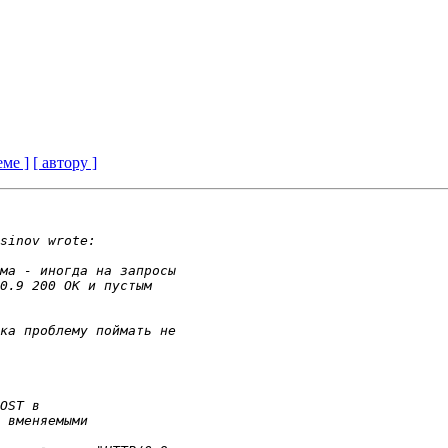
еме ]
[ автору ]