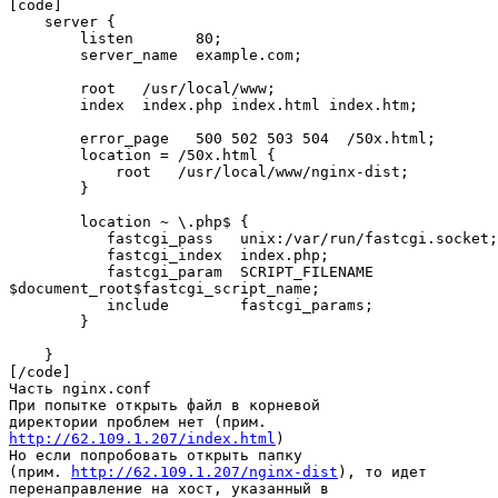
[code]

    server {

        listen       80;

        server_name  example.com;

        root   /usr/local/www;

        index  index.php index.html index.htm;

        error_page   500 502 503 504  /50x.html;

        location = /50x.html {

            root   /usr/local/www/nginx-dist;

        }

        location ~ \.php$ {

           fastcgi_pass   unix:/var/run/fastcgi.socket;

           fastcgi_index  index.php;

           fastcgi_param  SCRIPT_FILENAME 

$document_root$fastcgi_script_name;

           include        fastcgi_params;

        }

    }

[/code]

Часть nginx.conf

При попытке открыть файл в корневой

http://62.109.1.207/index.html
)

Но если попробовать открыть папку

(прим. 
http://62.109.1.207/nginx-dist
), то идет

перенаправление на хост, указанный в
