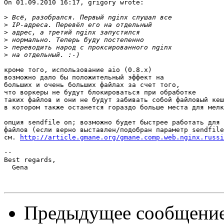
On 01.09.2010 16:17, grigory wrote:

>
>
>
>
>
>
кроме того, использование aio (0.8.x)

возможно дало бы положительный эффект на

больших и очень больших файлах за счет того,

что воркеры не будут блокироваться при обработке

таких файлов и они не будут забивать собой файловый кеш
в котором также останется гораздо больше места для мелк
опция sendfile on; возможно будет быстрее работать для 
файлов (если верно выставлен/подобран параметр sendfile
см. 
http://article.gmane.org/gmane.comp.web.nginx.russi
-- 

Best regards,

  Gena

Предыдущее сообщени