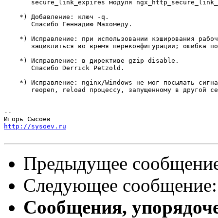
       secure_link_expires модуля ngx_http_secure_link_
    *) Добавление: ключ -q.

       Спасибо Геннадию Махомеду.

    *) Исправление: при использовании кэширования рабоч
       зациклиться во время переконфигурации; ошибка по
    *) Исправление: в директиве gzip_disable.

       Спасибо Derrick Petzold.

    *) Исправление: nginx/Windows не мог посылать сигна
       reopen, reload процессу, запущенному в другой се
-- 

http://sysoev.ru
Предыдущее сообщени
Следующее сообщение
Сообщения, упорядоч