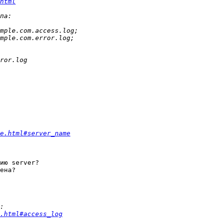
html
e.html#server_name
ию server?

ена?

.html#access_log