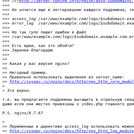
>>>
 (c)
http://server-tuning.info/nginx/auto-subdomains.
>>>
>>>
>>>
>>>
>>>
>>>
>>>
>>>
>>>
>>>
>>>
>>>
>>
>>
>>
>>
>>
>>
http://sysoev.ru/nginx/docs/http/ngx_http_core_modul
>
>
т.е. вы предлагаете поддомены вытащить в отдельную секц
даже если они жестко привязаны к index.php главного дом
P.S. nginx/0.7.67

>
>>
>>
http://sysoev.ru/nginx/docs/http/ngx_http_log_module