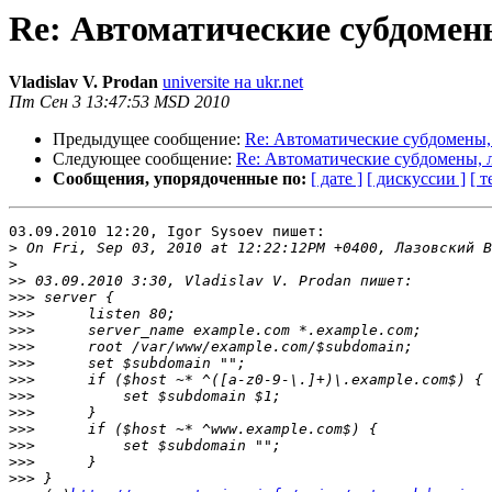
Re: Автоматические субдомен
Vladislav V. Prodan
universite на ukr.net
Пт Сен 3 13:47:53 MSD 2010
Предыдущее сообщение:
Re: Автоматические субдомены,
Следующее сообщение:
Re: Автоматические субдомены, 
Сообщения, упорядоченные по:
[ дате ]
[ дискуссии ]
[ т
03.09.2010 12:20, Igor Sysoev пишет:

>
>
>>
>>>
>>>
>>>
>>>
>>>
>>>
>>>
>>>
>>>
>>>
>>>
>>>