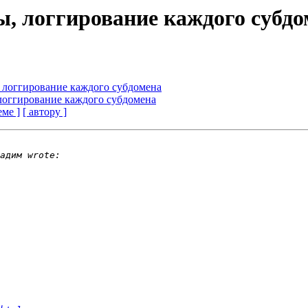
ы, логгирование каждого субдо
 логгирование каждого субдомена
логгирование каждого субдомена
еме ]
[ автору ]