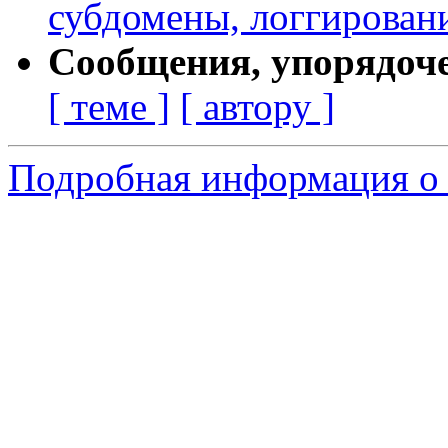
субдомены, логгирован
Сообщения, упорядоч
[ теме ]
[ автору ]
Подробная информация о 