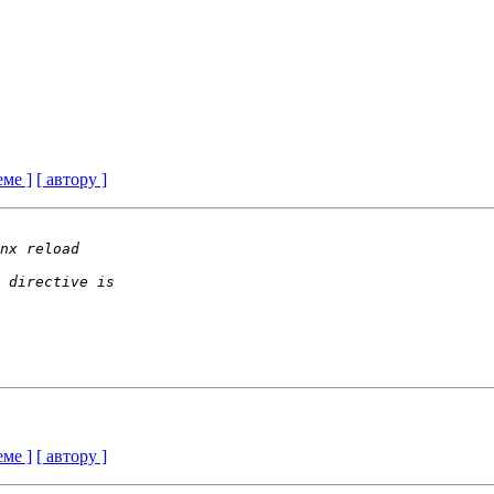
еме ]
[ автору ]
еме ]
[ автору ]