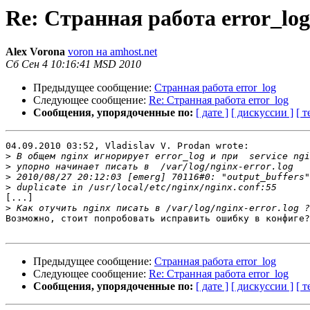
Re: Странная работа error_log
Alex Vorona
voron на amhost.net
Сб Сен 4 10:16:41 MSD 2010
Предыдущее сообщение:
Странная работа error_log
Следующее сообщение:
Re: Странная работа error_log
Сообщения, упорядоченные по:
[ дате ]
[ дискуссии ]
[ т
04.09.2010 03:52, Vladislav V. Prodan wrote:

>
>
>
>
[...]

>
Возможно, стоит попробовать исправить ошибку в конфиге?

Предыдущее сообщение:
Странная работа error_log
Следующее сообщение:
Re: Странная работа error_log
Сообщения, упорядоченные по:
[ дате ]
[ дискуссии ]
[ т