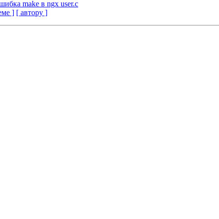
ошибка make в ngx user.c
еме ]
[ автору ]