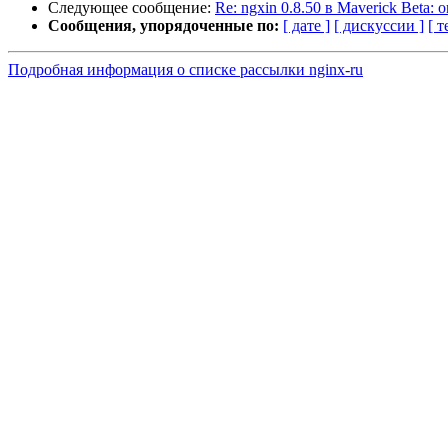
Следующее сообщение:
Re: ngxin 0.8.50 в Maverick Beta: 
Сообщения, упорядоченные по:
[ дате ]
[ дискуссии ]
[ т
Подробная информация о списке рассылки nginx-ru