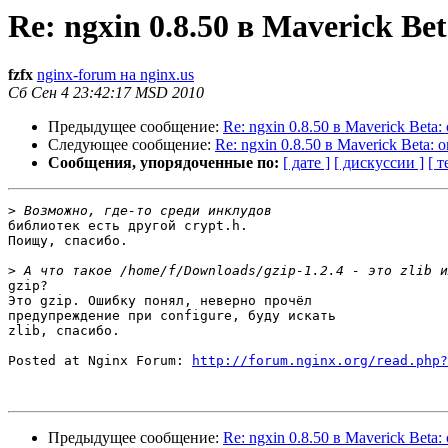
Re: ngxin 0.8.50 в Maverick Be
fzfx
nginx-forum на nginx.us
Сб Сен 4 23:42:17 MSD 2010
Предыдущее сообщение:
Re: ngxin 0.8.50 в Maverick Beta:
Следующее сообщение:
Re: ngxin 0.8.50 в Maverick Beta: 
Сообщения, упорядоченные по:
[ дате ]
[ дискуссии ]
[ т
>
библиотек есть другой crypt.h.

Поищу, спасибо.

>
gzip?

Это gzip. Ошибку понял, неверно прочёл

предупреждение при configure, буду искать

zlib, спасибо.

Posted at Nginx Forum: 
http://forum.nginx.org/read.php?
Предыдущее сообщение:
Re: ngxin 0.8.50 в Maverick Beta: