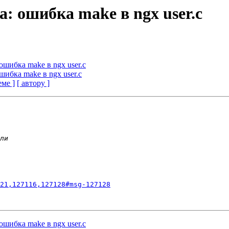
ta: ошибка make в ngx user.c
 ошибка make в ngx user.c
ошибка make в ngx user.c
еме ]
[ автору ]
21,127116,127128#msg-127128
 ошибка make в ngx user.c