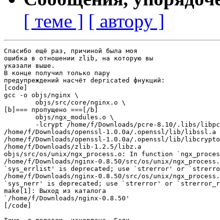
[ теме ]
[ автору ]
Спасибо ещё раз, причиной была моя

ошибка в отношении zlib, на которую вы

указали выше.

В конце получил только пару

предупреждений насчёт depricated фнукций:

[code]

gcc -o objs/nginx \

	objs/src/core/nginx.o \

[b]=== пропущено ===[/b]

	objs/ngx_modules.o \

	-lcrypt /home/f/Downloads/pcre-8.10/.libs/libpcre.a

/home/f/Downloads/openssl-1.0.0a/.openssl/lib/libssl.a

/home/f/Downloads/openssl-1.0.0a/.openssl/lib/libcrypto
/home/f/Downloads/zlib-1.2.5/libz.a

objs/src/os/unix/ngx_process.o: In function `ngx_proces
/home/f/Downloads/nginx-0.8.50/src/os/unix/ngx_process.
`sys_errlist' is deprecated; use `strerror' or `strerro
/home/f/Downloads/nginx-0.8.50/src/os/unix/ngx_process.
`sys_nerr' is deprecated; use `strerror' or `strerror_r
make[1]: Выход из каталога

`/home/f/Downloads/nginx-0.8.50'

[/code]
