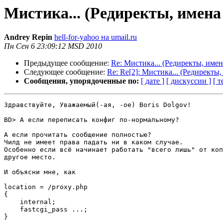
Мистика... (Редиректы, имен
Andrey Repin
hell-for-yahoo на umail.ru
Пн Сен 6 23:09:12 MSD 2010
Предыдущее сообщение:
Re: Мистика... (Редиректы, име
Следующее сообщение:
Re: Re[2]: Мистика... (Редиректы
Сообщения, упорядоченные по:
[ дате ]
[ дискуссии ]
[ т
Здравствуйте, Уважаемый(-ая, -ое) Boris Dolgov!

BD> А если переписать конфиг по-нормальному?

А если прочитать сообщение полностью?

Чилд не имеет права падать ни в каком случае.

Особенно если всё начинает работать "всего лишь" от коп
другое место.

И объясни мне, как

location = /proxy.php

{

    internal;

    fastcgi_pass ...;

}
