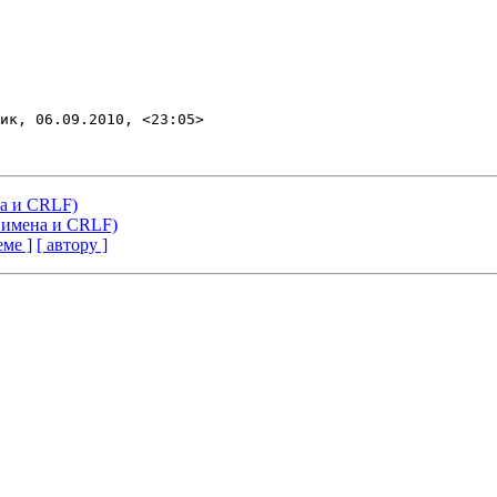
ик, 06.09.2010, <23:05>

на и CRLF)
, имена и CRLF)
еме ]
[ автору ]