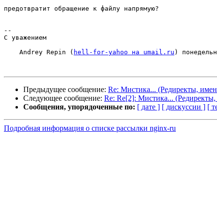
предотвратит обращение к файлу напрямую?

-- 

С уважением

    Andrey Repin (
hell-for-yahoo на umail.ru
) понедельн
Предыдущее сообщение:
Re: Мистика... (Редиректы, име
Следующее сообщение:
Re: Re[2]: Мистика... (Редиректы
Сообщения, упорядоченные по:
[ дате ]
[ дискуссии ]
[ т
Подробная информация о списке рассылки nginx-ru