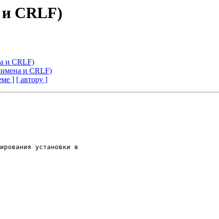
а и CRLF)
на и CRLF)
, имена и CRLF)
еме ]
[ автору ]
ирования установки в
