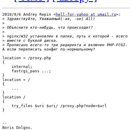
2010/9/6 Andrey Repin <
hell-for-yahoo at umail.ru
>:

>
>
>
>
>
>
>
А если переписать конфиг по-нормальному?

location = /proxy.php

{

    internal;

    fastcgi_pass ...;

}

location = /

{

    ...

}

location /

{

    try_files $uri $uri/ /proxy.php?node=$url

}

-- 
