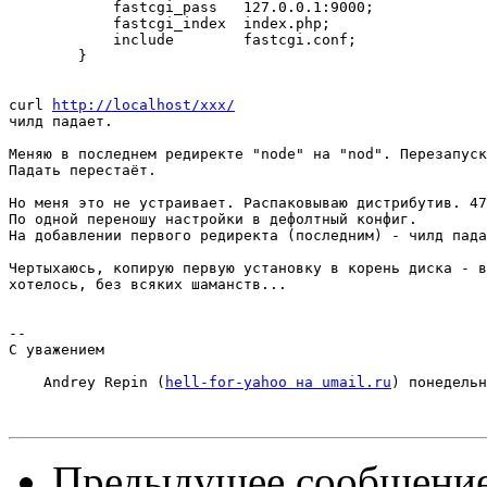
            fastcgi_pass   127.0.0.1:9000;

            fastcgi_index  index.php;

            include        fastcgi.conf;

        }

curl 
http://localhost/xxx/
чилд падает.

Меняю в последнем редиректе "node" на "nod". Перезапуск
Падать перестаёт.

Но меня это не устраивает. Распаковываю дистрибутив. 47
По одной переношу настройки в дефолтный конфиг.

На добавлении первого редиректа (последним) - чилд пада
Чертыхаюсь, копирую первую установку в корень диска - в
хотелось, без всяких шаманств...

-- 

С уважением

    Andrey Repin (
hell-for-yahoo на umail.ru
) понедельн
Предыдущее сообщени