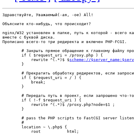
Здравствуйте, Уважаемый(-ая, -ое) All!

Объясните кто-нибудь, что происходит?

nginx/W32 установлен в папке, путь к которой - всего ка
вместе с буквой диска.

Прописано всего-то три редиректа и включен PHP-FCGI.

        # Закрыть прямое обращение к главному файлу про
        if ( $request_uri = /proxy.php ) {

            rewrite ^(.*)$ $
scheme://$server_name:$serv
        }

        # Прекратить обработку редиректов, если запроси
        if ( $request_uri = / ) {

            break;

        }

        # Передать путь в проект, если запрошено что-то
        if ( !-f $request_uri ) {

            rewrite ^(.*)$ /proxy.php?node=$1 ;

        }

        # pass the PHP scripts to FastCGI server listen
        #

        location ~ \.php$ {

            root           html;
