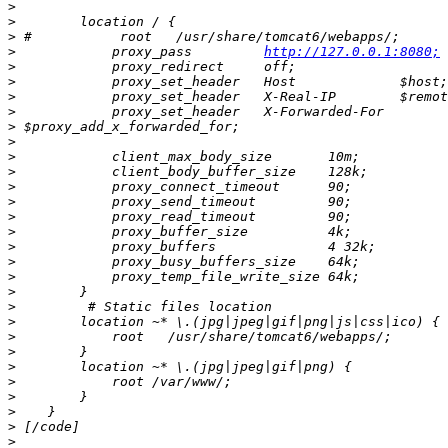
>
>
>
>
            proxy_pass         
http://127.0.0.1:8080;
>
>
>
>
>
>
>
>
>
>
>
>
>
>
>
>
>
>
>
>
>
>
>
>
>
>