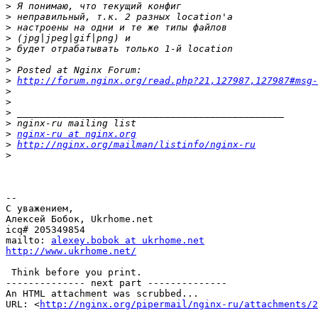
>
>
>
>
>
>
>
>
http://forum.nginx.org/read.php?21,127987,127987#msg-
>
>
>
>
>
nginx-ru at nginx.org
>
http://nginx.org/mailman/listinfo/nginx-ru
>
-- 

С уважением,

Алексей Бобок, Ukrhome.net

icq# 205349854

mailto: 
alexey.bobok at ukrhome.net
http://www.ukrhome.net/
 Think before you print.

-------------- next part --------------

An HTML attachment was scrubbed...

URL: <
http://nginx.org/pipermail/nginx-ru/attachments/2