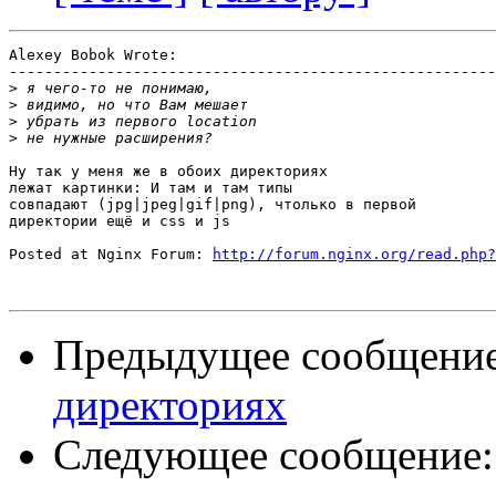
Alexey Bobok Wrote:

-------------------------------------------------------

>
>
>
>
Ну так у меня же в обоих директориях

лежат картинки: И там и там типы

совпадают (jpg|jpeg|gif|png), чтолько в первой

директории ещё и css и js

Posted at Nginx Forum: 
http://forum.nginx.org/read.php?
Предыдущее сообщени
директориях
Следующее сообщение