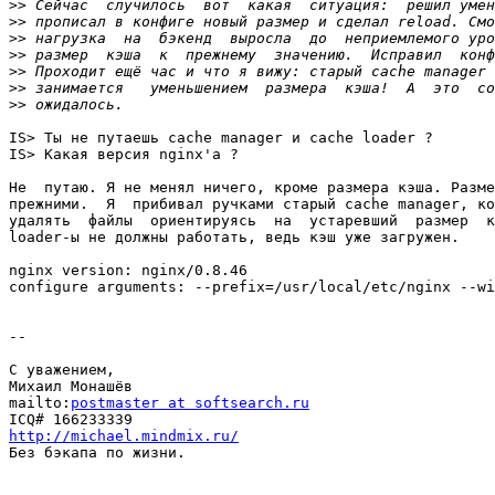
>>
>>
>>
>>
>>
>>
>>
IS> Ты не путаешь cache manager и cache loader ?

IS> Какая версия nginx'а ?

Не  путаю. Я не менял ничего, кроме размера кэша. Разме
прежними.  Я  прибивал ручками старый cache manager, ко
удалять  файлы  ориентируясь  на  устаревший  размер  к
loader-ы не должны работать, ведь кэш уже загружен.

nginx version: nginx/0.8.46

configure arguments: --prefix=/usr/local/etc/nginx --wi
-- 

С уважением,

Михаил Монашёв

mailto:
postmaster at softsearch.ru
http://michael.mindmix.ru/

Без бэкапа по жизни.
