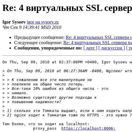
Re: 4 виртуальных SSL сервер
Igor Sysoev
igor на sysoev.ru
Чт Сен 9 14:39:41 MSD 2010
Предыдущее сообщение:
Re: 4 виртуальных SSL сервера 
Следующее сообщение:
Re: 4 виртуальных SSL сервера н
Сообщения, упорядоченные по:
[ дате ]
[ дискуссии ]
[ т
On Thu, Sep 09, 2010 at 02:37:08PM +0400, Igor Sysoev w
>
>
>
>
>
>
>
>
>
>
>
Тем более, что он ходит на localhost:

             proxy_pass  
https://localhost:8006;