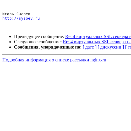
-- 

http://sysoev.ru
Предыдущее сообщение:
Re: 4 виртуальных SSL сервера 
Следующее сообщение:
Re: 4 виртуальных SSL сервера н
Сообщения, упорядоченные по:
[ дате ]
[ дискуссии ]
[ т
Подробная информация о списке рассылки nginx-ru