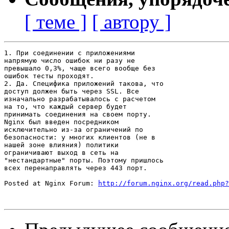
[ теме ]
[ автору ]
1. При соединении с приложениями

напрямую число ошибок ни разу не

превышало 0,3%, чаще всего вообще без

ошибок тесты проходят.

2. Да. Специфика приложений такова, что

доступ должен быть через SSL. Все

изначально разрабатывалось с расчетом

на то, что каждый сервер будет

принимать соединения на своем порту.

Nginx был введен посредником

исключительно из-за ограничений по

безопасности: у многих клиентов (не в

нашей зоне влияния) политики

ограничивают выход в сеть на

"нестандартные" порты. Поэтому пришлось

всех перенаправлять через 443 порт.

Posted at Nginx Forum: 
http://forum.nginx.org/read.php?