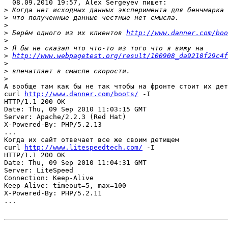
  08.09.2010 19:57, Alex Sergeyev пишет:

>
>
>
>
 Берём одного из их клиентов 
http://www.danner.com/boo
>
>
>
http://www.webpagetest.org/result/100908_da9210f29c4f
>
>
>
А вообще там как бы не так чтобы на фронте стоит их дет
curl 
http://www.danner.com/boots/
 -I

HTTP/1.1 200 OK

Date: Thu, 09 Sep 2010 11:03:15 GMT

Server: Apache/2.2.3 (Red Hat)

X-Powered-By: PHP/5.2.13

...

Когда их сайт отвечает все же своим детищем

curl 
http://www.litespeedtech.com/
 -I

HTTP/1.1 200 OK

Date: Thu, 09 Sep 2010 11:04:31 GMT

Server: LiteSpeed

Connection: Keep-Alive

Keep-Alive: timeout=5, max=100

X-Powered-By: PHP/5.2.11

...
