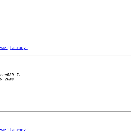
еме ]
[ автору ]
еме ]
[ автору ]