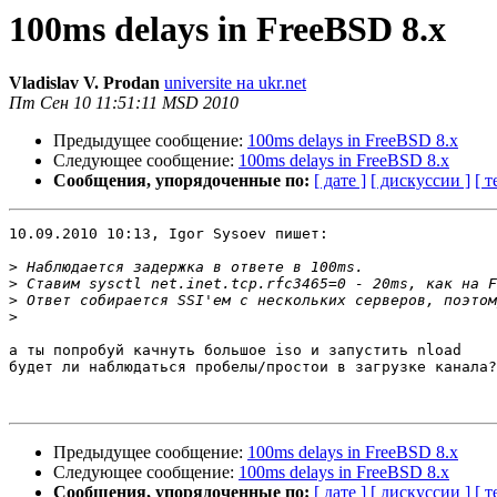
100ms delays in FreeBSD 8.x
Vladislav V. Prodan
universite на ukr.net
Пт Сен 10 11:51:11 MSD 2010
Предыдущее сообщение:
100ms delays in FreeBSD 8.x
Следующее сообщение:
100ms delays in FreeBSD 8.x
Сообщения, упорядоченные по:
[ дате ]
[ дискуссии ]
[ т
10.09.2010 10:13, Igor Sysoev пишет:

>
>
>
>
а ты попробуй качнуть большое iso и запустить nload

будет ли наблюдаться пробелы/простои в загрузке канала?

Предыдущее сообщение:
100ms delays in FreeBSD 8.x
Следующее сообщение:
100ms delays in FreeBSD 8.x
Сообщения, упорядоченные по:
[ дате ]
[ дискуссии ]
[ т