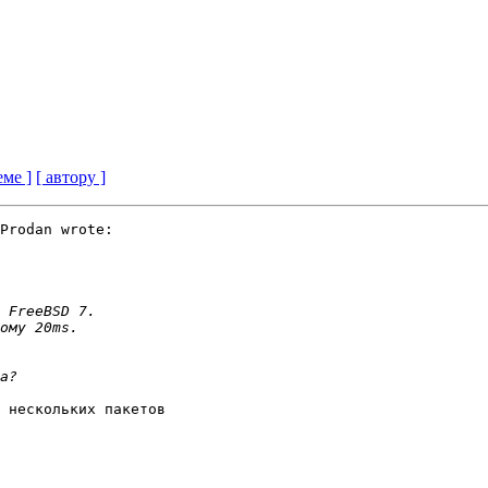
еме ]
[ автору ]
Prodan wrote:

 нескольких пакетов
