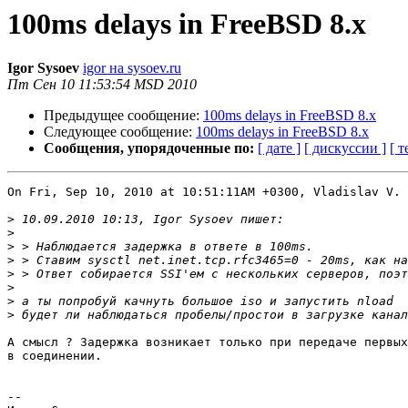
100ms delays in FreeBSD 8.x
Igor Sysoev
igor на sysoev.ru
Пт Сен 10 11:53:54 MSD 2010
Предыдущее сообщение:
100ms delays in FreeBSD 8.x
Следующее сообщение:
100ms delays in FreeBSD 8.x
Сообщения, упорядоченные по:
[ дате ]
[ дискуссии ]
[ т
On Fri, Sep 10, 2010 at 10:51:11AM +0300, Vladislav V. 
>
>
>
>
>
>
>
>
А смысл ? Задержка возникает только при передаче первых
в соединении.

-- 
