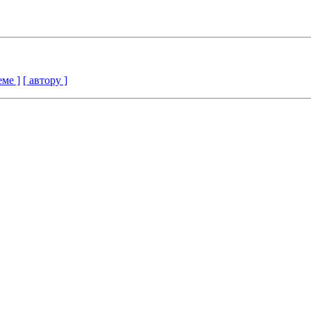
еме ]
[ автору ]