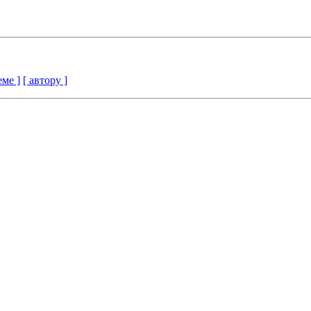
еме ]
[ автору ]