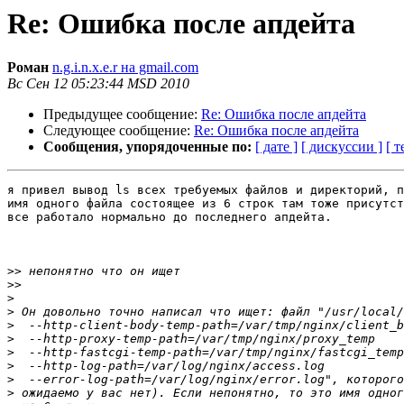
Re: Ошибка после апдейта
Роман
n.g.i.n.x.e.r на gmail.com
Вс Сен 12 05:23:44 MSD 2010
Предыдущее сообщение:
Re: Ошибка после апдейта
Следующее сообщение:
Re: Ошибка после апдейта
Сообщения, упорядоченные по:
[ дате ]
[ дискуссии ]
[ т
я привел вывод ls всех требуемых файлов и директорий, п
имя одного файла состоящее из 6 строк там тоже присутст
все работало нормально до последнего апдейта.

>>
>>
>
>
>
>
>
>
>
>