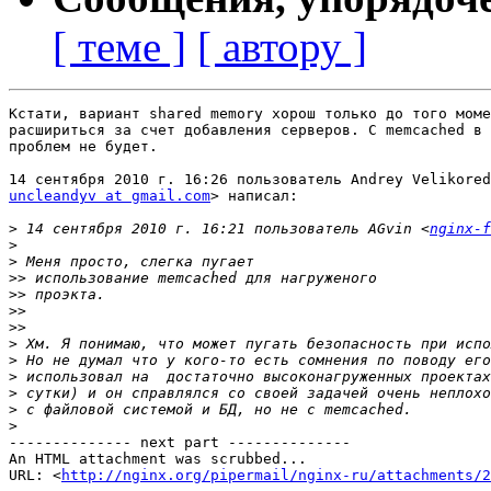
[ теме ]
[ автору ]
Кстати, вариант shared memory хорош только до того моме
расшириться за счет добавления серверов. С memcached в 
проблем не будет.

uncleandyv at gmail.com
> написал:

>
 14 сентября 2010 г. 16:21 пользователь AGvin <
nginx-f
>
>
>>
>>
>>
>>
>
>
>
>
>
>
-------------- next part --------------

An HTML attachment was scrubbed...

URL: <
http://nginx.org/pipermail/nginx-ru/attachments/2