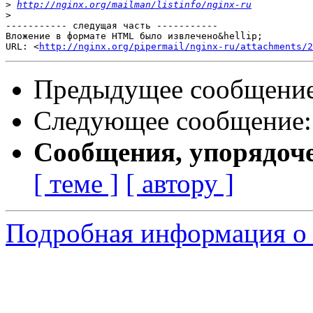
>
http://nginx.org/mailman/listinfo/nginx-ru
>
----------- следущая часть -----------

Вложение в формате HTML было извлечено&hellip;

URL: <
http://nginx.org/pipermail/nginx-ru/attachments/2
Предыдущее сообщени
Следующее сообщение
Сообщения, упорядоч
[ теме ]
[ автору ]
Подробная информация о 