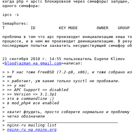
когда php + apc(с блокировкой через семафоры) запущен, 
одного семафора:

ipcs -s

Semaphores:

T           ID          KEY MODE        OWNER    GROUP

проблема в том что apc производит инициализацию кеша то
процессе, и в нем же производит деинициализацию. В резу
последующие попытки захватить несуществующий семафор об
21 сентября 2010 г. 14:55 пользователь Eugene Klimov

<
bloodjazman на gmail.com
>написал:

>
>
>
>
>
>
>
>
>
>
>
>
>
>
nginx-ru на nginx.org