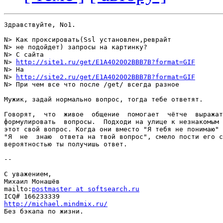
Здравствуйте, No1.

N> Как проксировать(Ssl установлен,реврайт

N> не подойдет) запросы на картинку?

N> С сайта

N> 
http://site1.ru/get/E1A402002BBB7B?format=GIF
N> На

N> 
http://site2.ru/get/E1A402002BBB7B?format=GIF
N> При чем все что после /get/ всегда разное

Мужик, задай нормально вопрос, тогда тебе ответят.

Говорят,  что  живое  общение  помогает  чётче  выражат
формулировать  вопросы.  Подходи на улице к незнакомым 
этот свой вопрос. Когда они вместо "Я тебя не понимаю" 
"Я  не  знаю  ответа на твой вопрос", смело пости его с
вероятностью ты получишь ответ.

-- 

С уважением,

Михаил Монашёв

mailto:
postmaster at softsearch.ru
http://michael.mindmix.ru/

Без бэкапа по жизни.
