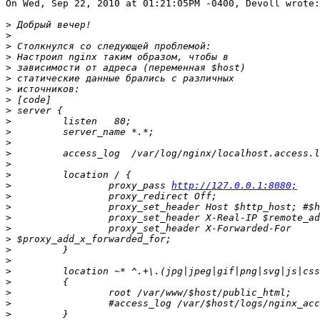
On Wed, Sep 22, 2010 at 01:21:05PM -0400, Devoll wrote:

>
>
>
>
>
>
>
>
>
>
>
>
>
>
>
>
                 proxy_pass 
http://127.0.0.1:8080;
>
>
>
>
>
>
>
>
>
>
>
>