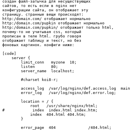
создан файл-затычка для несуществующих

сайтов, то есть если в nginx нет

конфигурации сайта, он отображает эту

страницу. странные вещи происходят:

http:/domain.com/ отображает нормально

http:/domain.com/pupkin отображает нормально

http:/domain.com/pupkin/ отображает только html,

почему-то не учитывая css, который

прописан в теле html. грубо говоря

отображает таблицу и текст, но без

фоновых картинок. конфиги ниже:

[code]

    server {

        limit_conn   myzone  10;

        listen       80;

        server_name  localhost;

        #charset koi8-r;

        access_log  /var/log/nginx/def.access.log  main
        error_log   /var/log/nginx/def.error.log;

        location = / {

            root   /usr/share/nginx/html;

#            index  index.html index.htm;

            index  404.html 404.htm;

        }

        error_page  404              /404.html;
