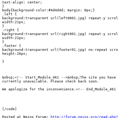
text-align: center;

}

body{background-color:#4d4d4d; margin: 0px;}

.left {

background:transparent url(left0001.jpg) repeat-y scrol
width:21px;

}

.right {

background:transparent url(right001.jpg) repeat-y scrol
width:21px;

}

.footer {

background:transparent url(footer01.jpg) no-repeat scro
height:26px;

}

&nbsp;<!-- Start_Module_461 -->&nbsp;The site you have 
currently unavailable. Please check back soon.

We apologize for the inconvenience.<!-- End_Module_461 
[/code]

Posted at Nginx Forum: 
http://forum.nginx.org/read.php?