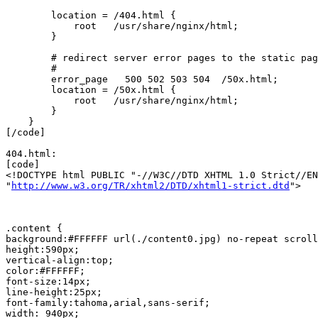
        location = /404.html {

            root   /usr/share/nginx/html;

        }

        # redirect server error pages to the static pag
        #

        error_page   500 502 503 504  /50x.html;

        location = /50x.html {

            root   /usr/share/nginx/html;

        }

    }

[/code]

404.html:

[code]

<!DOCTYPE html PUBLIC "-//W3C//DTD XHTML 1.0 Strict//EN
"
http://www.w3.org/TR/xhtml2/DTD/xhtml1-strict.dtd
">

.content {

background:#FFFFFF url(./content0.jpg) no-repeat scroll
height:590px;

vertical-align:top;

color:#FFFFFF;

font-size:14px;

line-height:25px;

font-family:tahoma,arial,sans-serif;

width: 940px;
