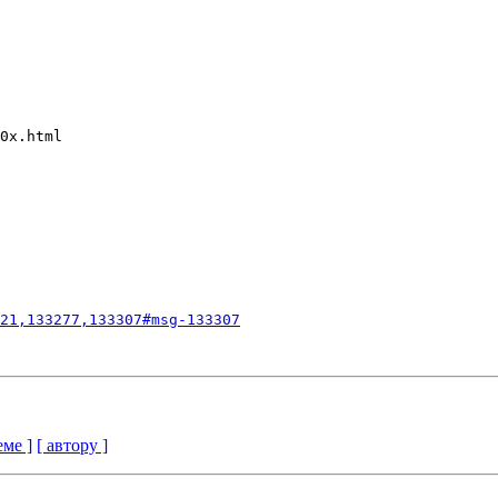
0x.html

21,133277,133307#msg-133307
еме ]
[ автору ]