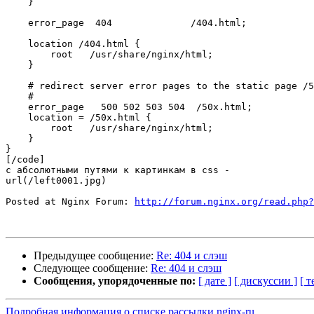
    }

    error_page  404              /404.html;

    location /404.html {

        root   /usr/share/nginx/html;

    }

    # redirect server error pages to the static page /5
    #

    error_page   500 502 503 504  /50x.html;

    location = /50x.html {

        root   /usr/share/nginx/html;

    }

}

[/code]

с абсолютными путями к картинкам в css -

url(/left0001.jpg)

Posted at Nginx Forum: 
http://forum.nginx.org/read.php?
Предыдущее сообщение:
Re: 404 и слэш
Следующее сообщение:
Re: 404 и слэш
Сообщения, упорядоченные по:
[ дате ]
[ дискуссии ]
[ т
Подробная информация о списке рассылки nginx-ru