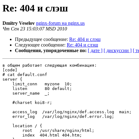
Re: 404 и слэш
Dmitry Veselov
nginx-forum на nginx.us
Чт Сен 23 15:03:07 MSD 2010
Предыдущее сообщение:
Re: 404 и слэш
Следующее сообщение:
Re: 404 и слэш
Сообщения, упорядоченные по:
[ дате ]
[ дискуссии ]
[ т
в общем работает следующая комбинация:

[code]

# cat default.conf

server {

    limit_conn   myzone  10;

    listen       80 default;

    server_name  _;

    #charset koi8-r;

    access_log  /var/log/nginx/def.access.log  main;

    error_log   /var/log/nginx/def.error.log;

    location / {

        root   /usr/share/nginx/html;

        index  404.html 404.htm;
