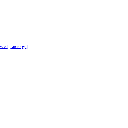
еме ]
[ автору ]