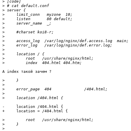
>
>
>
>
>
>
>
>
>
>
>
>
>
>
>
А index такой зачем ?

>
>
>
>
>
-     location /404.html {

+     location = /404.html {

>
>
>