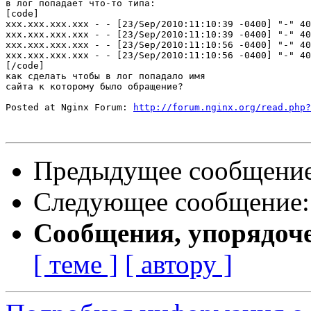
в лог попадает что-то типа: 

[code]

xxx.xxx.xxx.xxx - - [23/Sep/2010:11:10:39 -0400] "-" 40
xxx.xxx.xxx.xxx - - [23/Sep/2010:11:10:39 -0400] "-" 40
xxx.xxx.xxx.xxx - - [23/Sep/2010:11:10:56 -0400] "-" 40
xxx.xxx.xxx.xxx - - [23/Sep/2010:11:10:56 -0400] "-" 40
[/code]

как сделать чтобы в лог попадало имя

сайта к которому было обращение?

Posted at Nginx Forum: 
http://forum.nginx.org/read.php?
Предыдущее сообщени
Следующее сообщение
Сообщения, упорядоч
[ теме ]
[ автору ]