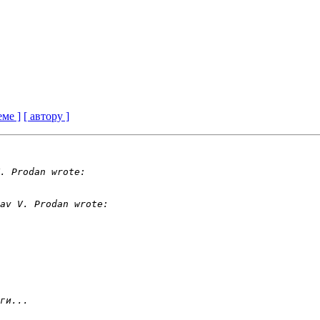
еме ]
[ автору ]