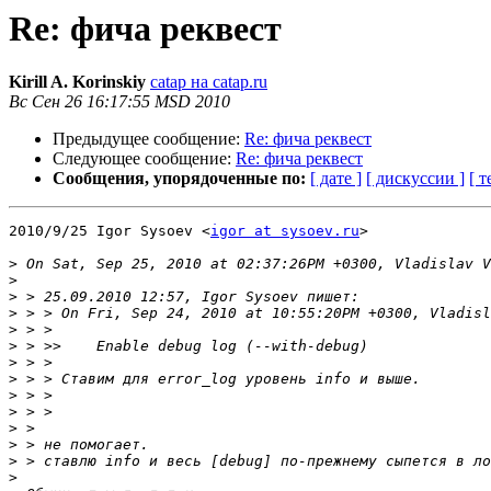
Re: фича реквест
Kirill A. Korinskiy
catap на catap.ru
Вс Сен 26 16:17:55 MSD 2010
Предыдущее сообщение:
Re: фича реквест
Следующее сообщение:
Re: фича реквест
Сообщения, упорядоченные по:
[ дате ]
[ дискуссии ]
[ т
2010/9/25 Igor Sysoev <
igor at sysoev.ru
>

>
>
>
>
>
>
>
>
>
>
>
>
>
>