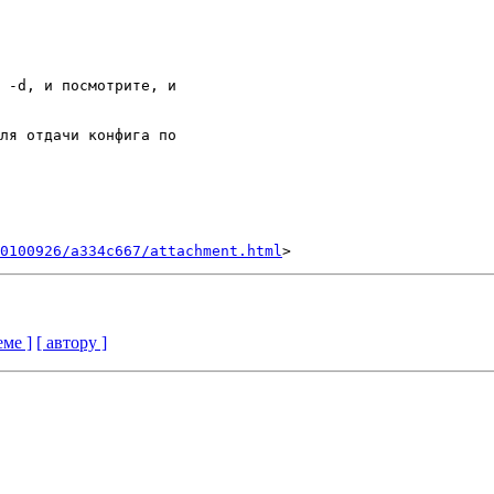
 -d, и посмотрите, и

ля отдачи конфига по

0100926/a334c667/attachment.html
еме ]
[ автору ]