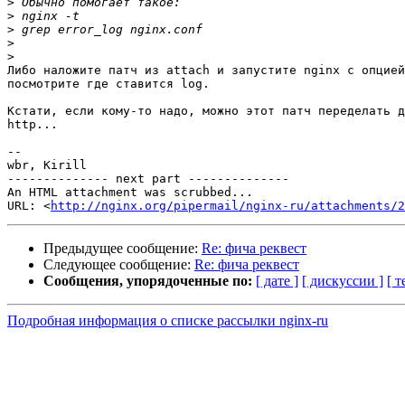
>
>
>
>
>
Либо наложите патч из attach и запустите nginx с опцией
посмотрите где ставится log.

Кстати, если кому-то надо, можно этот патч переделать д
http...

-- 

wbr, Kirill

-------------- next part --------------

An HTML attachment was scrubbed...

URL: <
http://nginx.org/pipermail/nginx-ru/attachments/2
Предыдущее сообщение:
Re: фича реквест
Следующее сообщение:
Re: фича реквест
Сообщения, упорядоченные по:
[ дате ]
[ дискуссии ]
[ т
Подробная информация о списке рассылки nginx-ru