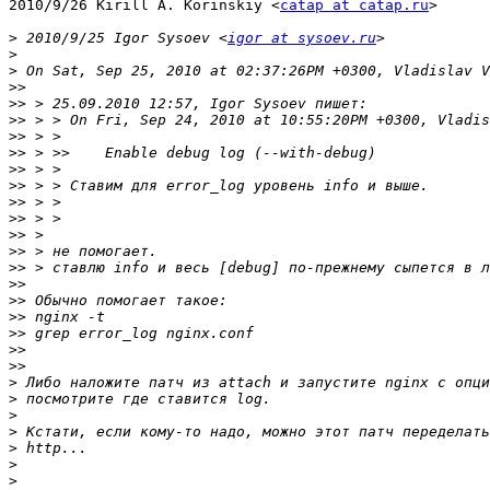
2010/9/26 Kirill A. Korinskiy <
catap at catap.ru
>

>
 2010/9/25 Igor Sysoev <
igor at sysoev.ru
>
>
>>
>>
>>
>>
>>
>>
>>
>>
>>
>>
>>
>>
>>
>>
>>
>>
>>
>>
>
>
>
>
>
>
>