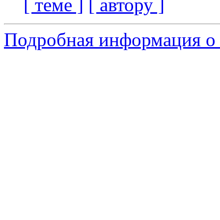
[ теме ]
[ автору ]
Подробная информация о 