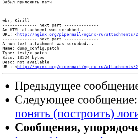
Забыл приложить патч.

-- 

wbr, Kirill

-------------- next part --------------

An HTML attachment was scrubbed...

URL: <
http://nginx.org/pipermail/nginx-ru/attachments/2
-------------- next part --------------

A non-text attachment was scrubbed...

Name: dump_config.patch

Type: text/x-patch

Size: 13524 bytes

Desc: not available

URL: <
http://nginx.org/pipermail/nginx-ru/attachments/
Предыдущее сообщени
Следующее сообщение
понять (построить) лог
Сообщения, упорядоч