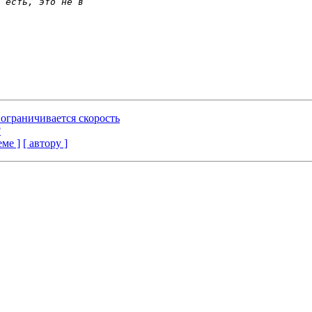
о ограничивается скорость
?
еме ]
[ автору ]