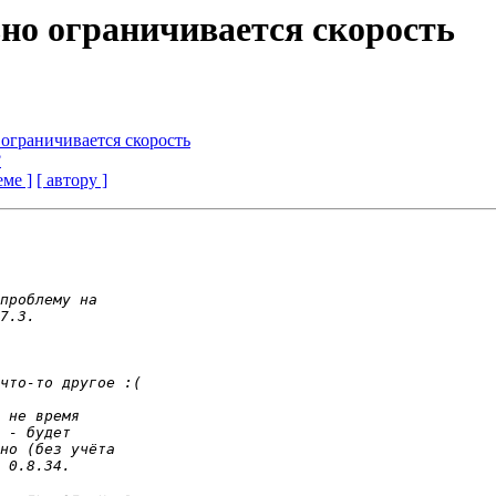
льно ограничивается скорость
о ограничивается скорость
?
еме ]
[ автору ]