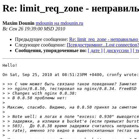
Re: limit_req_zone - неправи
Maxim Dounin
mdounin на mdounin.ru
Вс Сен 26 19:39:00 MSD 2010
Предыдущее сообщение:
Re: limit_req_zone - неправильн
Следующее сообщение:
Псевдостриминг...Lost connection
Сообщения, упорядоченные по:
[ дате ]
[ дискуссии ]
[ т
Hello!

On Sat, Sep 25, 2010 at 08:51:23PM +0400, cronfy wrote:

>
>
>
>
>
>
>
>
>
>
>
>