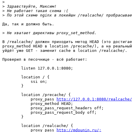
>
>
>
>
Да, так и должно быть.

>
В /realcache/ должен приходить метод HEAD (это достигае
proxy_method HEAD в location /precache/), а на реальный
уйдёт уже GET - заменит cache в location /realcache/.

Проверил в песочнице - всё работает:

        listen 127.0.0.1:8080;

        location / {

            ssi on;

        }

        location /precache/ {

            proxy_pass 
http://127.0.0.1:8080/realcache/
            proxy_method HEAD;

            proxy_pass_request_headers off;

            proxy_pass_request_body off;

        }

        location /realcache/ {

            proxy_pass 
http://mdounin.ru/;