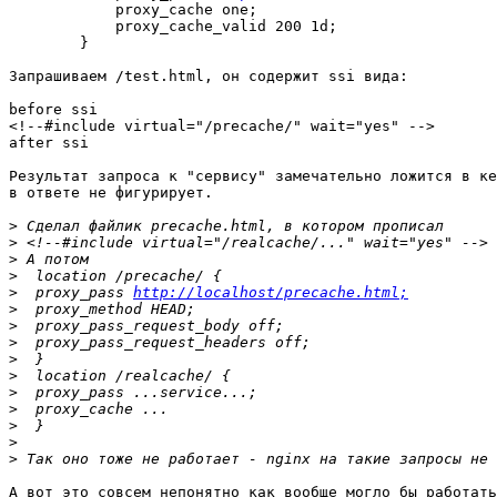
            proxy_cache one;

            proxy_cache_valid 200 1d;

        }

Запрашиваем /test.html, он содержит ssi вида:

before ssi

<!--#include virtual="/precache/" wait="yes" -->

after ssi

Результат запроса к "сервису" замечательно ложится в ке
в ответе не фигурирует.

>
>
>
>
>
  proxy_pass 
http://localhost/precache.html;
>
>
>
>
>
>
>
>
>
>
А вот это совсем непонятно как вообще могло бы работать