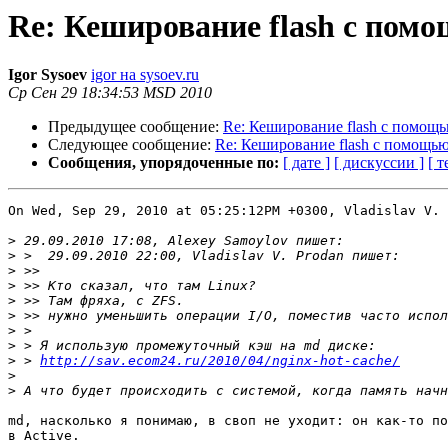
Re: Кеширование flash с помо
Igor Sysoev
igor на sysoev.ru
Ср Сен 29 18:34:53 MSD 2010
Предыдущее сообщение:
Re: Кеширование flash с помощь
Следующее сообщение:
Re: Кеширование flash с помощью
Сообщения, упорядоченные по:
[ дате ]
[ дискуссии ]
[ т
On Wed, Sep 29, 2010 at 05:25:12PM +0300, Vladislav V. 
>
>
>
>
>
>
>
>
>
 > 
http://sav.ecom24.ru/2010/04/nginx-hot-cache/
>
>
md, насколько я понимаю, в своп не уходит: он как-то по
в Active.
