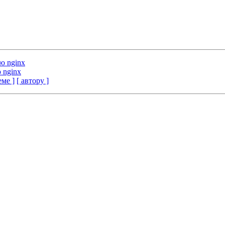
ю nginx
 nginx
еме ]
[ автору ]