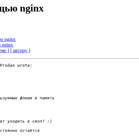
щью nginx
ю nginx
 nginx
еме ]
[ автору ]
Prodan wrote:

стоянно остаётся
