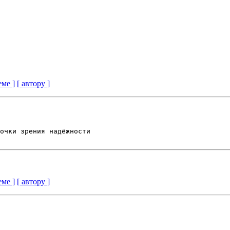
еме ]
[ автору ]
очки зрения надёжности

еме ]
[ автору ]