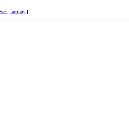
еме ]
[ автору ]