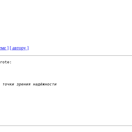
еме ]
[ автору ]
rote:
