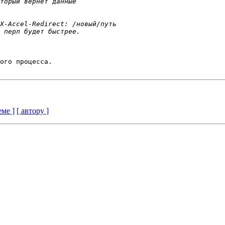
ого процесса.

еме ]
[ автору ]