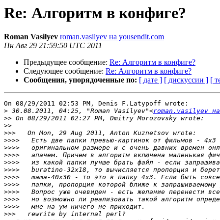
Re: Алгоритм в конфиге?
Roman Vasilyev
roman.vasilyev на yousendit.com
Пн Авг 29 21:59:50 UTC 2011
Предыдущее сообщение:
Re: Алгоритм в конфиге?
Следующее сообщение:
Re: Алгоритм в конфиге?
Сообщения, упорядоченные по:
[ дате ]
[ дискуссии ]
[ т
On 08/29/2011 02:53 PM, Denis F.Latypoff wrote:

>
 30.08.2011, 04:25, "Roman Vasilyev"<
roman.vasilyev на
>>
>>
>>>
>>>>
>>>>
>>>>
>>>>
>>>>
>>>>
>>>>
>>>>
>>>>
>>>>
>>>