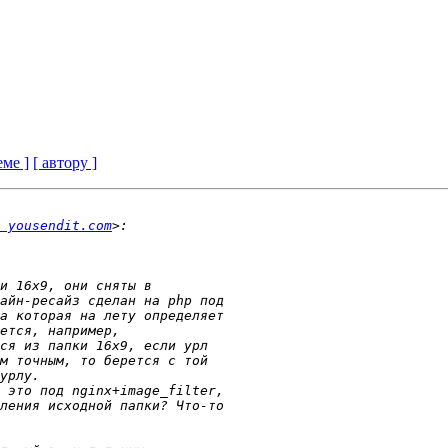
еме ]
[ автору ]
 yousendit.com