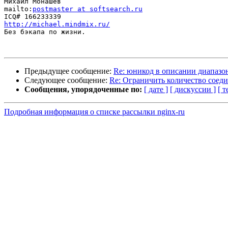
Михаил Монашёв

mailto:
postmaster at softsearch.ru
http://michael.mindmix.ru/

Без бэкапа по жизни.

Предыдущее сообщение:
Re: юникод в описании диапазо
Следующее сообщение:
Re: Ограничить количество соед
Сообщения, упорядоченные по:
[ дате ]
[ дискуссии ]
[ т
Подробная информация о списке рассылки nginx-ru