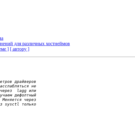
на
инений для различных хостнеймов
еме ]
[ автору ]