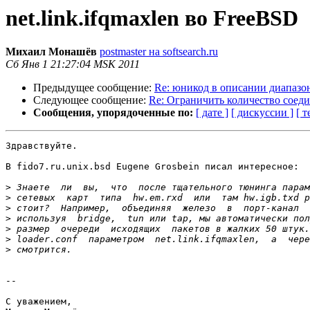
net.link.ifqmaxlen во FreeBSD
Михаил Монашёв
postmaster на softsearch.ru
Сб Янв 1 21:27:04 MSK 2011
Предыдущее сообщение:
Re: юникод в описании диапазо
Следующее сообщение:
Re: Ограничить количество соед
Сообщения, упорядоченные по:
[ дате ]
[ дискуссии ]
[ т
Здравствуйте.

В fido7.ru.unix.bsd Eugene Grosbein писал интересное:

>
>
>
>
>
>
>
-- 

С уважением,
