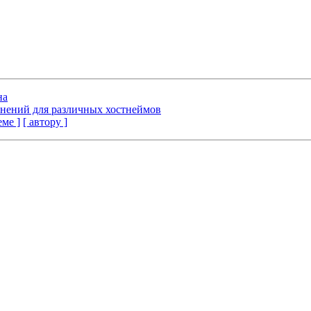
на
инений для различных хостнеймов
еме ]
[ автору ]