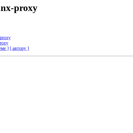
inx-proxy
proxy
roxy
еме ]
[ автору ]