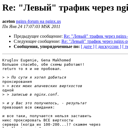
Re: "Левый" трафик через ng
aceton
nginx-forum на nginx.us
Пн Янв 24 17:07:03 MSK 2011
Предыдущее сообщение:
Re: "Левый" трафик через nginx-
Следующее сообщение:
Re: "Левый" трафик через nginx-p
Сообщения, упорядоченные по:
[ дате ]
[ дискуссии ]
[ т
Kruglov Eugenie, Gena Makhomed

Большое спасибо, обе схемы работают!

return то я и не пробовал.

>
проксирования

>
одной

>
>
превзошел все ожидания:

и все таки, получается нельзя заставить

никс проксировать ВСЕ виртхосты

сервера (когда их 100-200...)? скажем через
