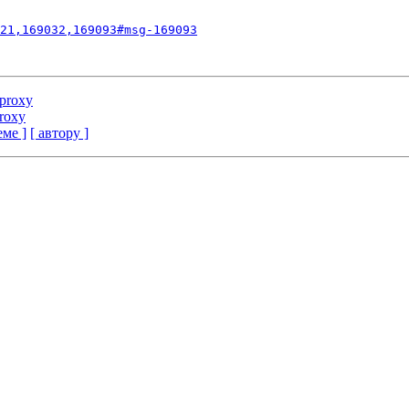
21,169032,169093#msg-169093
proxy
roxy
еме ]
[ автору ]