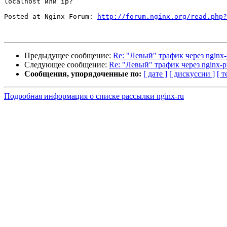
localhost или ip?

Posted at Nginx Forum: 
http://forum.nginx.org/read.php?
Предыдущее сообщение:
Re: "Левый" трафик через nginx-
Следующее сообщение:
Re: "Левый" трафик через nginx-p
Сообщения, упорядоченные по:
[ дате ]
[ дискуссии ]
[ т
Подробная информация о списке рассылки nginx-ru