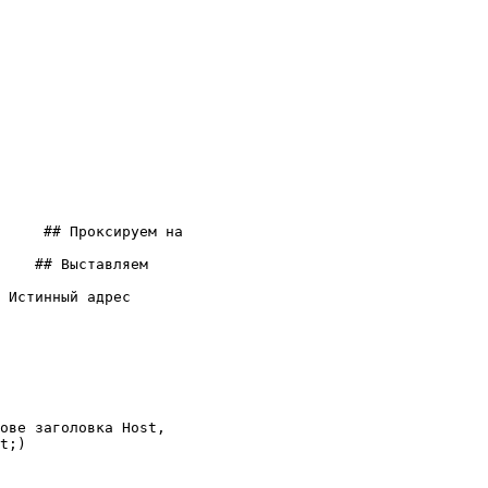
     ## Проксируем на

    ## Выставляем

 Истинный адрес

ове заголовка Host,

t;)
