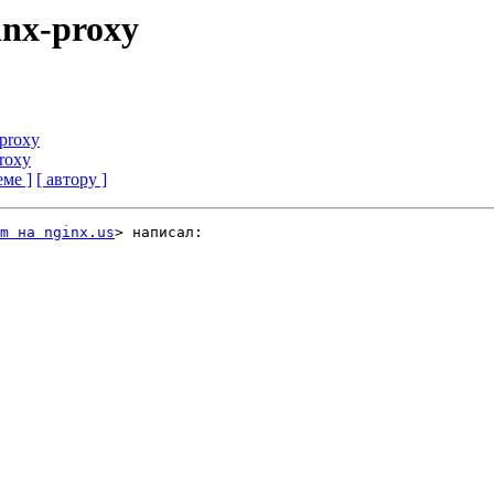
inx-proxy
proxy
roxy
еме ]
[ автору ]
m на nginx.us
> написал:
