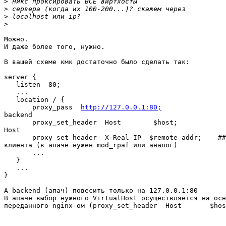
>
>
>
>
Можно.

И даже более того, нужно.

В вашей схеме кмк достаточно было сделать так:

server {

   listen  80;

   ...

   location / {

       proxy_pass  
http://127.0.0.1:80;
                
backend

       proxy_set_header  Host        $host;            
Host

       proxy_set_header  X-Real-IP  $remote_addr;    ##
клиента (в апаче нужен mod_rpaf или аналог)

       ...

   }

   ...

}

А backend (апач) повесить только на 127.0.0.1:80

В апаче выбор нужного VirtualHost осуществляется на осн
переданного nginx-ом (proxy_set_header  Host       $hos