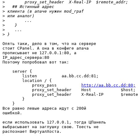
>
>
>
>
>
>
>
>
Опять таки, дело в том, что на сервере

стоит CPanel. А она в конфиге апача

прописывает не 127.0.0.1:80, а

IP_адрес_сервера:80

Поэтому попробовал вот так:

    server {

        listen          aa.bb.cc.dd:81;

        location / {

            proxy_pass          
http://aa.bb.cc.dd:80;
            proxy_set_header    Host            $host;

            proxy_set_header    X-Real-IP       $remote
        }

    }

Все равно левые адреса идут с 200й

ошибкой.

если использовать 127.0.0.1, тогда ЦПанель

выбрасывает на заглушку свою. Тоесть не

распознает ВиртуалХоста.
