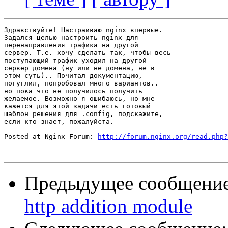
Здравствуйте! Настраиваю nginx впервые.

Задался целью настроить nginx для

перенаправления трафика на другой

сервер. Т.е. хочу сделать так, чтобы весь

поступающий трафик уходил на другой

сервер домена (ну или не домена, не в

этом суть).. Почитал документацию,

погуглил, попробовал много вариантов..

но пока что не получилось получить

желаемое. Возможно я ошибаюсь, но мне

кажется для этой задачи есть готовый

шаблон решения для .config, подскажите,

если кто знает, пожалуйста.

Posted at Nginx Forum: 
http://forum.nginx.org/read.php?
Предыдущее сообщени
http addition module