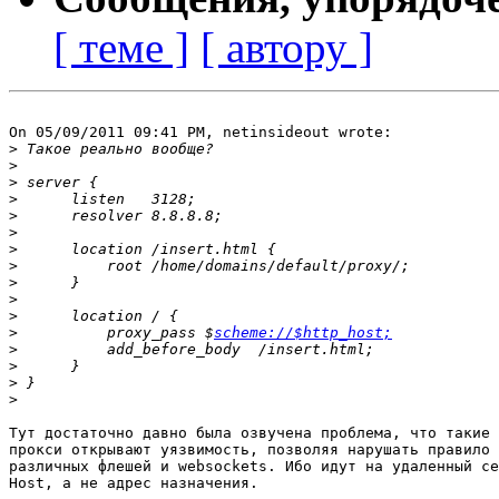
[ теме ]
[ автору ]
On 05/09/2011 09:41 PM, netinsideout wrote:

>
>
>
>
>
>
>
>
>
>
>
>
          proxy_pass $
scheme://$http_host;
>
>
>
>
Тут достаточно давно была озвучена проблема, что такие 
прокcи открывают уязвимость, позволяя нарушать правило 
различных флешей и websockets. Ибо идут на удаленный се
Host, а не адрес назначения.
