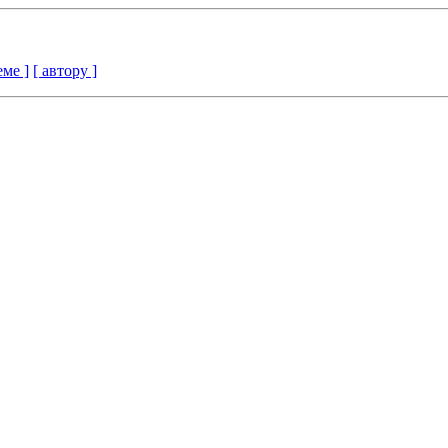
еме ]
[ автору ]