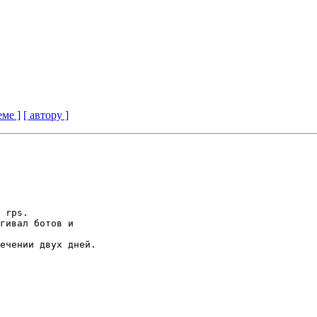
еме ]
[ автору ]
 rps.

гивал ботов и 

ечении двух дней.
