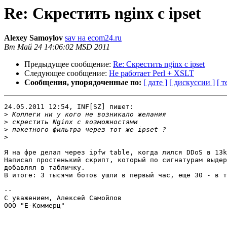
Re: Скрестить nginx с ipset
Alexey Samoylov
sav на ecom24.ru
Вт Май 24 14:06:02 MSD 2011
Предыдущее сообщение:
Re: Скрестить nginx с ipset
Следующее сообщение:
Не работает Perl + XSLT
Сообщения, упорядоченные по:
[ дате ]
[ дискуссии ]
[ т
24.05.2011 12:54, INF[SZ] пишет:

>
>
>
>
Я на фре делал через ipfw table, когда лился DDoS в 13k
Написал простенький скрипт, который по сигнатурам выдер
добавлял в табличку.

В итоге: 3 тысячи ботов ушли в первый час, еще 30 - в т
-- 

С уважением, Алексей Самойлов

ООО "Е-Коммерц"
