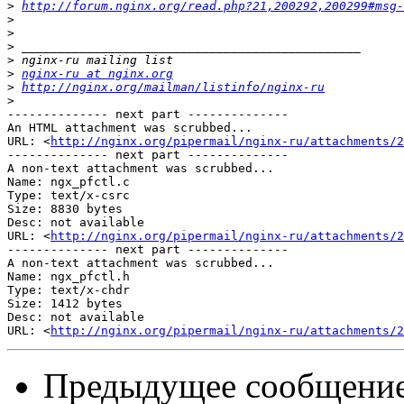
>
http://forum.nginx.org/read.php?21,200292,200299#msg-
>
>
>
>
>
nginx-ru at nginx.org
>
http://nginx.org/mailman/listinfo/nginx-ru
>
-------------- next part --------------

An HTML attachment was scrubbed...

URL: <
http://nginx.org/pipermail/nginx-ru/attachments/2
-------------- next part --------------

A non-text attachment was scrubbed...

Name: ngx_pfctl.c

Type: text/x-csrc

Size: 8830 bytes

Desc: not available

URL: <
http://nginx.org/pipermail/nginx-ru/attachments/2
-------------- next part --------------

A non-text attachment was scrubbed...

Name: ngx_pfctl.h

Type: text/x-chdr

Size: 1412 bytes

Desc: not available

URL: <
http://nginx.org/pipermail/nginx-ru/attachments/2
Предыдущее сообщени