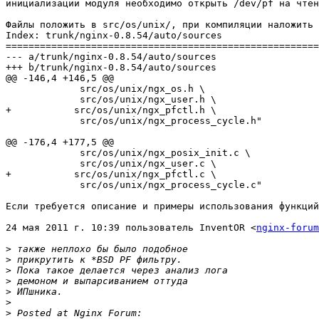
инициализации модуля необходимо открыть /dev/pf на чтен
Файлы положить в src/os/unix/, при компиляции наложить 
Index: trunk/nginx-0.8.54/auto/sources

=======================================================
--- a/trunk/nginx-0.8.54/auto/sources

+++ b/trunk/nginx-0.8.54/auto/sources

@@ -146,4 +146,5 @@

             src/os/unix/ngx_os.h \

             src/os/unix/ngx_user.h \

+           src/os/unix/ngx_pfctl.h \

             src/os/unix/ngx_process_cycle.h"

@@ -176,4 +177,5 @@

             src/os/unix/ngx_posix_init.c \

             src/os/unix/ngx_user.c \

+           src/os/unix/ngx_pfctl.c \

             src/os/unix/ngx_process_cycle.c"

Если требуется описание и примеры использования функций
24 мая 2011 г. 10:39 пользователь InventOR <
nginx-forum
>
>
>
>
>
>
>