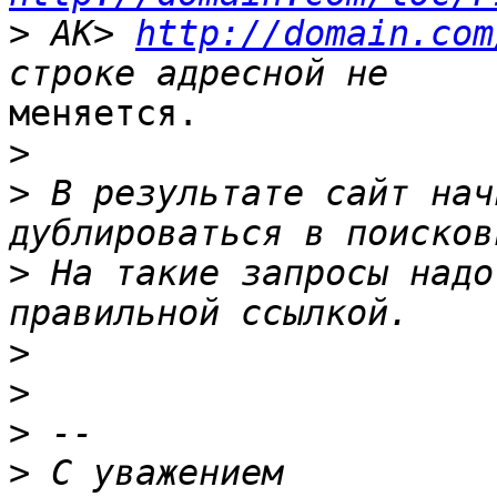
>
 AK> 
http://domain.com
меняется.

>
>
 В результате сайт нач
>
 На такие запросы надо
>
>
>
>