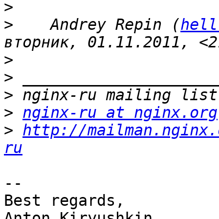
>
>
    Andrey Repin (
hell
>
>
>
>
nginx-ru at nginx.org
>
http://mailman.nginx.
ru
-- 

Best regards,

Anton Kiryushkin,
