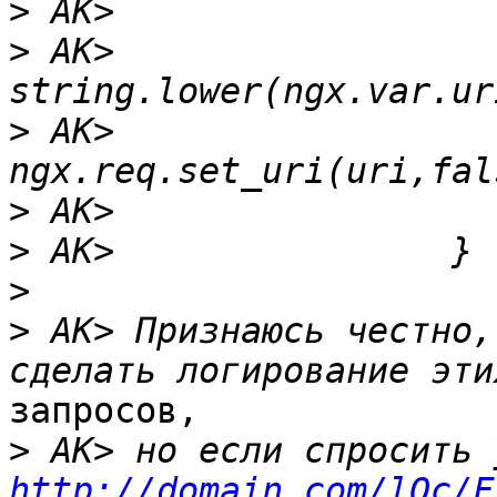
>
>
 AK>                  
>
 AK>                         
>
>
>
>
 AK> Признаюсь честно,
запросов,

>
http://domain.com/lOc/F