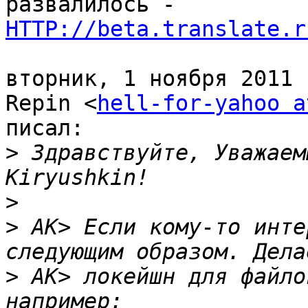
HTTP://beta.translate.r
вторник, 1 ноября 2011 
Repin <
hell-for-yahoo a
писал:

>
 Здравствуйте, Уважаем
>
>
 AK> Если кому-то инте
>
 AK> локейшн для файло