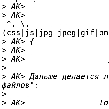
>
>
 ^.+\.
(css|js|jpg|jpeg|gif|pn
>
>
>
>
>
 AK> Дальше делается л
>
>