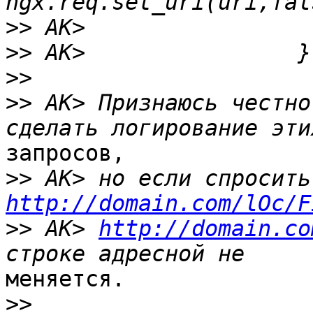
>>
>>
>>
>>
 AK> Признаюсь честно
запросов,

>>
http://domain.com/lOc/F
>>
 AK> 
http://domain.co
меняется.

>>