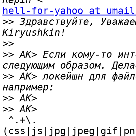
hell-for-yahoo at umail
>>
 Здравствуйте, Уважае
>>
>>
 AK> Если кому-то инт
>>
 AK> локейшн для файл
>>
>>
 ^.+\.
(css|js|jpg|jpeg|gif|pn