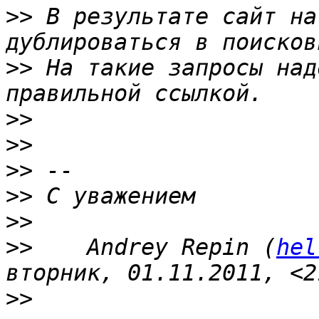
>>
 В результате сайт на
>>
 На такие запросы над
>>
>>
>>
>>
>>
>>
    Andrey Repin (
hel
>>